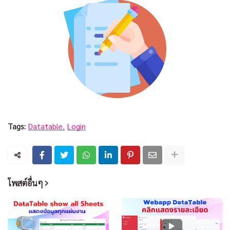
Tags:
Datatable
Login
โพสต์อื่นๆ