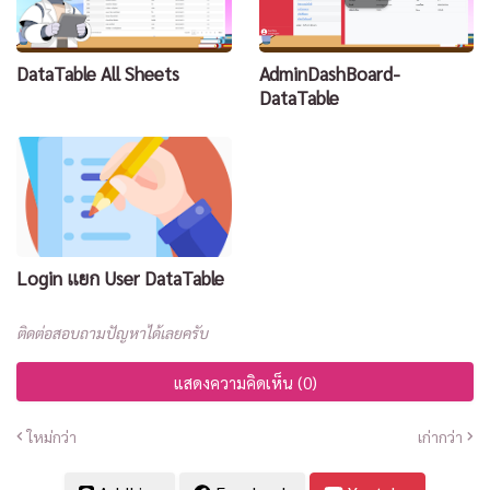
DataTable All Sheets
AdminDashBoard-
DataTable
Login แยก User DataTable
ติดต่อสอบถามปัญหาได้เลยครับ
แสดงความคิดเห็น (0)
ใหม่กว่า
เก่ากว่า