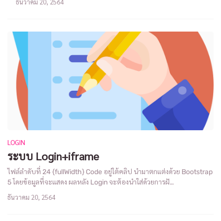
ธันวาคม 20, 2564
LOGIN
ระบบ Login+iframe
ไฟล์ลำดับที่ 24 {fullWidth} Code อยู่ใต้คลิป นำมาตกแต่งด้วย Bootstrap
5 โดยข้อมูลที่จะแสดง ผลหลัง Login จะต้องนำใส่ด้วยการฝั…
ธันวาคม 20, 2564