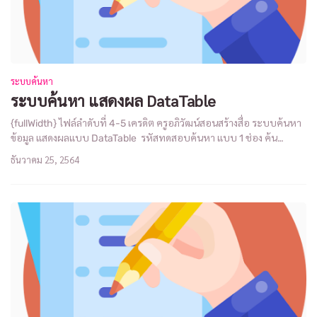
ระบบค้นหา
ระบบค้นหา แสดงผล DataTable
{fullWidth} ไฟล์ลำดับที่ 4-5 เครดิต ครูอภิวัฒน์สอนสร้างสื่อ ระบบค้นหา
ข้อมูล แสดงผลแบบ DataTable รหัสทดสอบค้นหา แบบ 1 ช่อง ค้น…
ธันวาคม 25, 2564