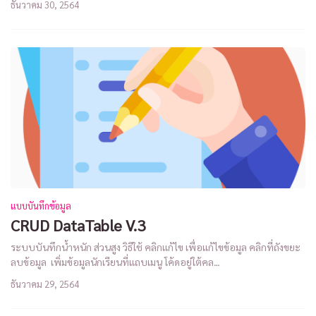
ธันวาคม 30, 2564
แบบบันทึกข้อมูล
CRUD DataTable V.3
ระบบบันทึกน้ำหนัก ส่วนสูง วิธีใช้ คลิกแก้ไข เพื่อแก้ไขข้อมูล คลิกที่ถังขยะ
ลบข้อมูล เพิ่มข้อมูลนักเรียนที่แถบเมนู โค้ดอยู่ใต้คล…
ธันวาคม 29, 2564