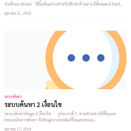
บันทึกลง Sheet วิดีโอต้นฉบับสำหรับฝึกทำด้านล่าง มีทั้งหมด 5 Part…
ตุลาคม 21, 2564
ระบบค้นหา
ระบบค้นหา 2 เงื่อนไข
ระบบค้นหาข้อมูล 2 เงื่อนไข รูปแบบที่ 1 ตามตัวอย่างใช้ชื่อและ
คะแนนในการค้นหา ดึงข้อมูลจากคอลัมภ์ชื่อและคะแน…
ตุลาคม 17, 2564