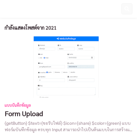
ExamBlog
กำลังแสดงโพสต์จาก 2021
แบบบันทึกข้อมูล
Form Upload
{getButton} $text={ขอรับไฟล์} $icon={share} $color={green} แบบ
ฟอร์มบันทึกข้อมูล ครบทุก Input สามารถนำไปเป็นต้นแบบในการสร้างแ…