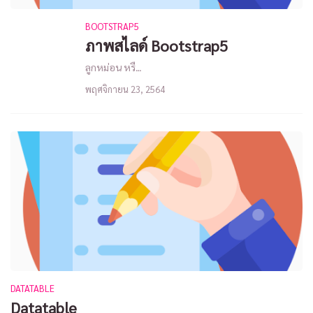
BOOTSTRAP5
ภาพสไลด์ Bootstrap5
ลูกหม่อน หรื…
พฤศจิกายน 23, 2564
DATATABLE
Datatable