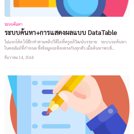
ระบบค้นหา
ระบบค้นหา+การแสดงผลแบบ DataTable
ไม่แจกโค้ด ให้ฝึกทำตามคลิปวิดีโอที่ครูอภิวัฒน์บรรยาย ระบบจะค้นหา
ในคอลัมภ์ที่กำหนด ซึ่งข้อมูลจะต้องตรงกันทุกตัว เมื่อค้นหาพบข้…
ธันวาคม 14, 2564