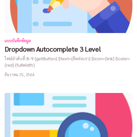
แบบบันทึกข้อมูล
Dropdown Autocomplete 3 Level
ไฟล์ลำดับที่ 8-9 {getButton} $text={ติดต่อเรา} $icon={link} $color=
{red} {fullWidth}
ธันวาคม 15, 2564