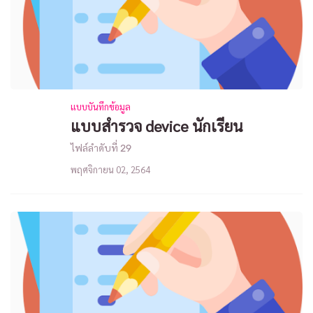
แบบบันทึกข้อมูล
แบบสำรวจ device นักเรียน
ไฟล์ลำดับที่ 29
พฤศจิกายน 02, 2564