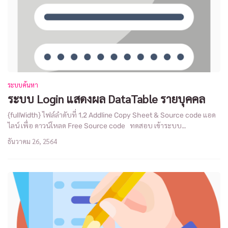
ระบบค้นหา
ระบบ Login แสดงผล DataTable รายบุคคล
{fullWidth} ไฟล์ลำดับที่ 1,2 Addline Copy Sheet & Source code แอด
ไลน์ เพื่อ ดาวน์โหลด Free Source code ทดสอบ เข้าระบบ…
ธันวาคม 26, 2564