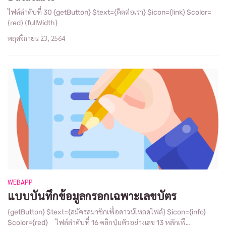
ไฟล์ลำดับที่ 30 {getButton} $text={ติดต่อเรา} $icon={link} $color=
{red} {fullWidth}
พฤศจิกายน 23, 2564
WEBAPP
แบบบันทึกข้อมูลกรอกเฉพาะเลขบัตร
{getButton} $text={สมัครสมาชิกเพื่อดาวน์โหลดไฟล์} $icon={info}
$color={red} ไฟล์ลำดับที่ 16 คลิกปุ่มตัวอย่างเลข 13 หลักเพื…