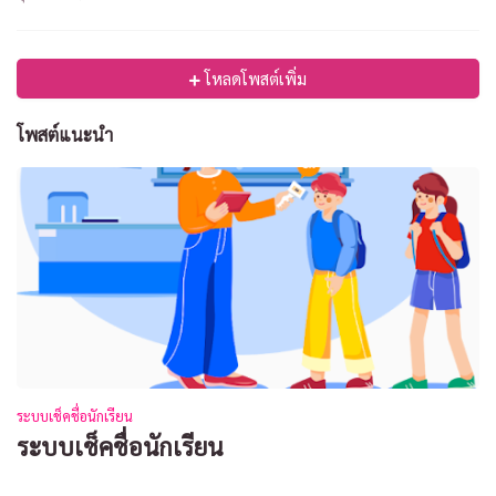
โหลดโพสต์เพิ่ม
โพสต์แนะนำ
ระบบเช็คชื่อนักเรียน
ระบบเช็คชื่อนักเรียน