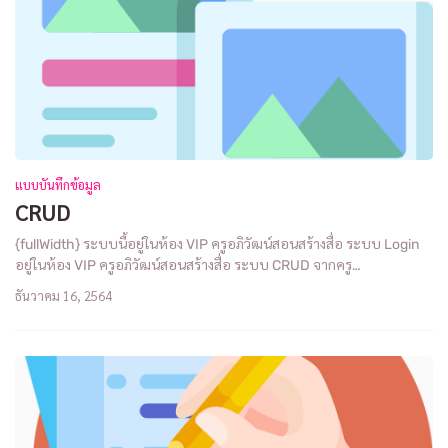
แบบบันทึกข้อมูล
CRUD
{fullWidth} ระบบนี้อยู่ในห้อง VIP ครูอภิวัฒน์สอนสร้างสื่อ ระบบ Login
อยู่ในห้อง VIP ครูอภิวัฒน์สอนสร้างสื่อ ระบบ CRUD จากครู…
ธันวาคม 16, 2564