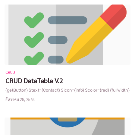
CRUD
CRUD DataTable V.2
{getButton} $text={Contact} $icon={info} $color={red} {fullWidth}
ธันวาคม 28, 2564