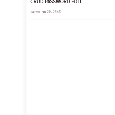
CRUD PASSWORD EDIT
พฤษภาคม 29, 2565