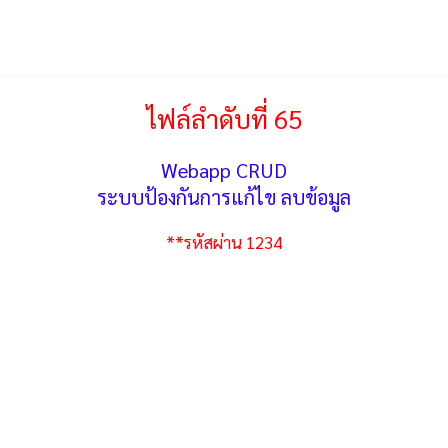
ไฟล์ลำดับที่ 65
Webapp CRUD
ระบบป้องกันการแก้ไข ลบข้อมูล
**รหัสผ่าน 1234